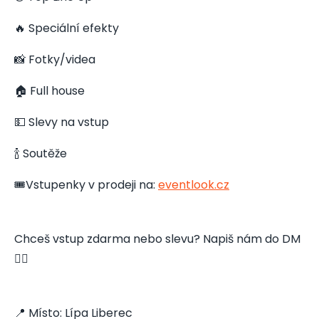
🔥 Speciální efekty
📸 Fotky/videa
🏠 Full house
💵 Slevy na vstup
🍾 Soutěže
🎟️Vstupenky v prodeji na:
eventlook.cz
Chceš vstup zdarma nebo slevu? Napiš nám do DM
👇🏻
📍 Místo: Lípa Liberec