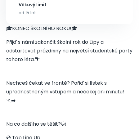
Věkový limit
od 15 let
🎓KONEC ŠKOLNÍHO ROKU!🎓
Přijď s námi zakončit školní rok do Lípy a
odstartovat prázdniny na největší studentské party
tohoto léta.🌴
Nechceš čekat ve frontě? Pořiď si lístek s
upřednostněným vstupem a nečekej ani minutu!
🏃‍➡️
Na co dalšího se těšit?🤔
💿 Top Line Up