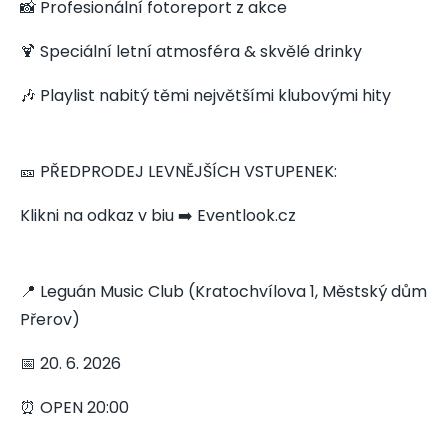
📸 Profesionální fotoreport z akce
🍹 Speciální letní atmosféra & skvělé drinky
🎶 Playlist nabitý těmi největšími klubovými hity
🎫 PŘEDPRODEJ LEVNĚJŠÍCH VSTUPENEK:
Klikni na odkaz v biu ➡️ Eventlook.cz
📍 Leguán Music Club (Kratochvílova 1, Městský dům
Přerov)
📅 20. 6. 2026
⏰ OPEN 20:00