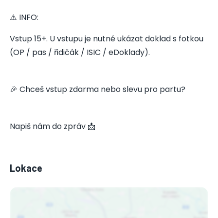
⚠️ INFO:
Vstup 15+. U vstupu je nutné ukázat doklad s fotkou
(OP / pas / řidičák / ISIC / eDoklady).
🎉 Chceš vstup zdarma nebo slevu pro partu?
Napiš nám do zpráv 📩
Lokace