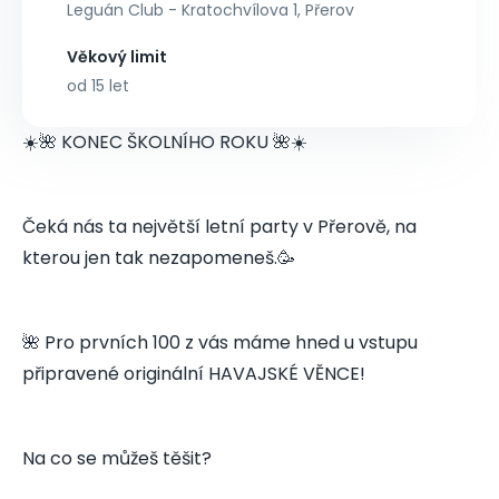
Leguán Club - Kratochvílova 1, Přerov
Věkový limit
od 15 let
☀️🌺 KONEC ŠKOLNÍHO ROKU 🌺☀️
Čeká nás ta největší letní party v Přerově, na
kterou jen tak nezapomeneš.🥳
🌺 Pro prvních 100 z vás máme hned u vstupu
připravené originální HAVAJSKÉ VĚNCE!
Na co se můžeš těšit?