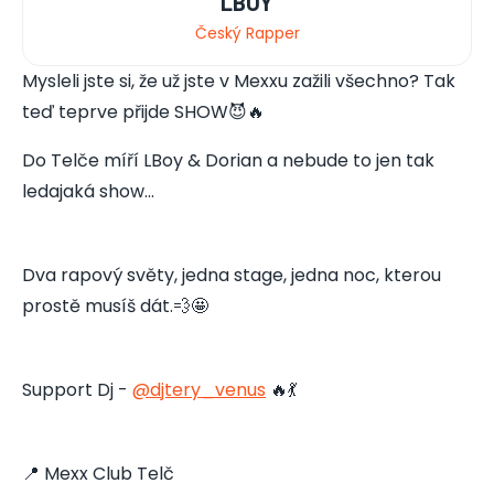
LBOY
Český Rapper
Mysleli jste si, že už jste v Mexxu zažili všechno? Tak
teď teprve přijde SHOW😈🔥
Do Telče míří LBoy & Dorian a nebude to jen tak
ledajaká show…
Dva rapový světy, jedna stage, jedna noc, kterou
prostě musíš dát.💨🤩
Support Dj -
@djtery_venus
🔥💃
📍 Mexx Club Telč