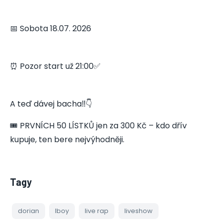
📅 Sobota 18.07. 2026
⏰ Pozor start už 21:00✅
A teď dávej bacha‼️👇
🎟 PRVNÍCH 50 LÍSTKŮ jen za 300 Kč – kdo dřív
kupuje, ten bere nejvýhodněji.
Tagy
dorian
lboy
live rap
liveshow