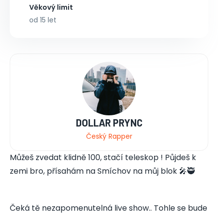
Věkový limit
od 15 let
DOLLAR PRYNC
Český Rapper
Můžeš zvedat klidně 100, stačí teleskop ! Půjdeš k
zemi bro, přísahám na Smíchov na můj blok 🎤🥷
Čeká tě nezapomenutelná live show.. Tohle se bude