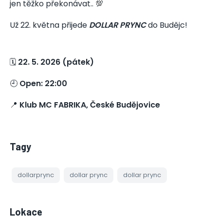
jen těžko překonávat.. 💯
Už 22. května přijede
DOLLAR PRYNC
do Budějc!
🗓️
22. 5. 2026 (pátek)
🕘
Open: 22:00
📍
Klub MC FABRIKA, České Budějovice
Tagy
dollarprync
dollar prync
dollar prync
Lokace