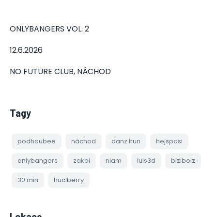
ONLYBANGERS VOL. 2
12.6.2026
NO FUTURE CLUB, NÁCHOD
Tagy
podhoubee
náchod
danz hun
hejspasi
onlybangers
zakai
niam
luis3d
biziboiz
30 min
huclberry
Lokace