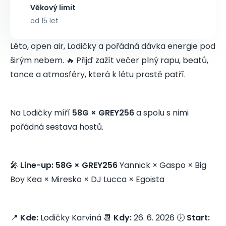
Věkový limit
od 15 let
Léto, open air, Lodičky a pořádná dávka energie pod
širým nebem. 🔥 Přijď zažít večer plný rapu, beatů,
tance a atmosféry, která k létu prostě patří.
Na Lodičky míří
58G × GREY256
a spolu s nimi
pořádná sestava hostů.
🎤
Line-up:
58G × GREY256
Yannick × Gaspo × Big
Boy Kea × Miresko × DJ Lucca × Egoista
📍
Kde:
Lodičky Karviná 📆
Kdy:
26. 6. 2026 🕖
Start: