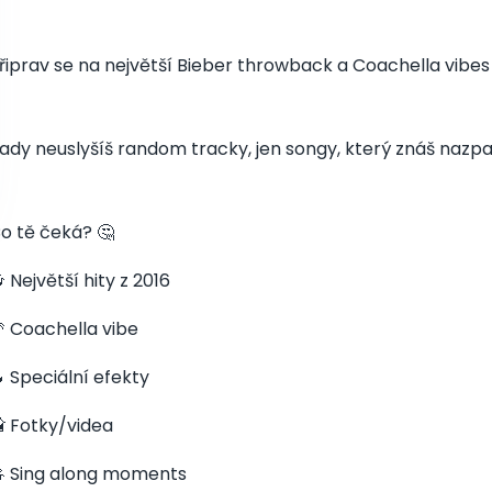
řiprav se na největší Bieber throwback a Coachella vibes 
ady neuslyšíš random tracky, jen songy, který znáš nazp
o tě čeká? 🤔
 Největší hity z 2016
 Coachella vibe
 Speciální efekty
 Fotky/videa
 Sing along moments