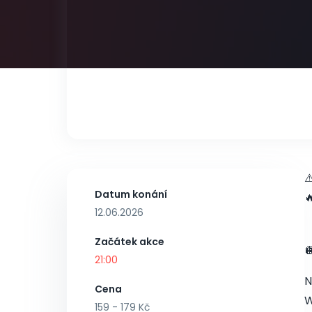
⚠
Datum konání

12.06.2026
Začátek akce

21:00
N
Cena
W
159 - 179 Kč