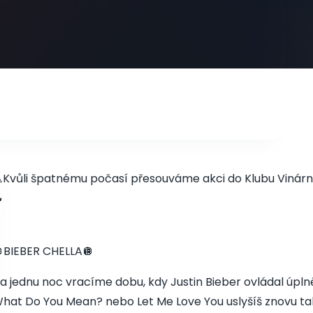
️Kvůli špatnému počasí přesouváme akci do Klubu Vinárn

BIEBER CHELLA🪩
a jednu noc vracíme dobu, kdy Justin Bieber ovládal úplně 
hat Do You Mean? nebo Let Me Love You uslyšíš znovu tak, 