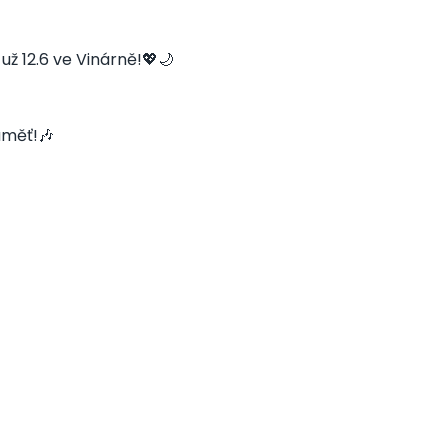
už 12.6 ve Vinárně!💖🌙
aměť!🎶