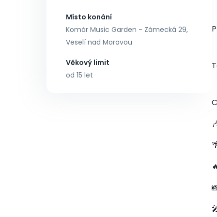
Místo konání
P
Komár Music Garden - Zámecká 29,
Veselí nad Moravou
Věkový limit
T
od 15 let
C




