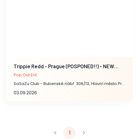
Trippie Redd - Prague (POSPONED!!) - NEW
DATE SOON
Pop Out Ent.
SaSaZu Club - Bubenské nábř. 306/13, Hlavní město Praha
03.09.2026
1