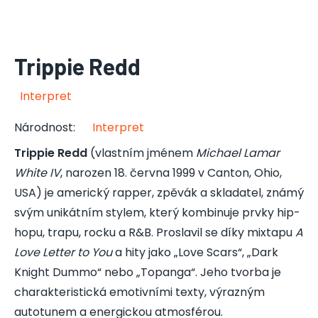
Trippie Redd
Interpret
Národnost
:
Interpret
Trippie Redd
(vlastním jménem
Michael Lamar
White IV
, narozen 18. června 1999 v Canton, Ohio,
USA) je americký rapper, zpěvák a skladatel, známý
svým unikátním stylem, který kombinuje prvky hip-
hopu, trapu, rocku a R&B. Proslavil se díky mixtapu
A
Love Letter to You
a hity jako „Love Scars“, „Dark
Knight Dummo“ nebo „Topanga“. Jeho tvorba je
charakteristická emotivními texty, výrazným
autotunem a energickou atmosférou.