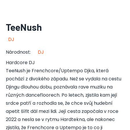
TeeNush
DJ
Národnost
:
DJ
Hardcore DJ
TeeNush je Frenchcore/Uptempo Djka, která
pochází z divokého západu. Než se vydala na cestu
Djingu dlouhou dobu, poznávala rave muziku na
různých dancefloorech. Po letech, zjistila kam její
srdce patří a rozhodla se, že chce svůj hudební
apetit šířit dál mezi lidi. Její cesta započala v roce
2022 a nesla se v rytmu Hardtekna, ale nakonec
zjistila, že Frenchcore a Uptempo je to co ji