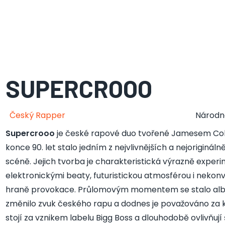
SUPERCROOO
Český Rapper
Národn
Supercrooo
je české rapové duo tvořené Jamesem Co
konce 90. let stalo jedním z nejvlivnějších a nejorigin
scéně. Jejich tvorba je charakteristická výrazně exper
elektronickými beaty, futuristickou atmosférou i nekonv
hraně provokace. Průlomovým momentem se stalo a
změnilo zvuk českého rapu a dodnes je považováno za k
stojí za vznikem labelu Bigg Boss a dlouhodobě ovlivňují 