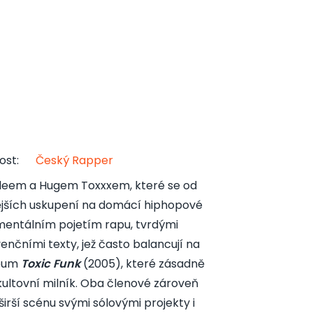
ost
:
Český Rapper
leem a Hugem Toxxxem, které se od
álnějších uskupení na domácí hiphopové
imentálním pojetím rapu, tvrdými
enčními texty, jež často balancují na
lbum
Toxic Funk
(2005), které zásadně
ultovní milník. Oba členové zároveň
širší scénu svými sólovými projekty i