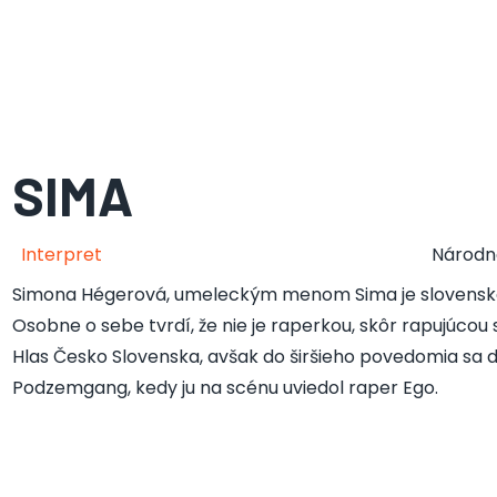
SIMA
Interpret
Národn
Simona Hégerová, umeleckým menom Sima je slovenská
Osobne o sebe tvrdí, že nie je raperkou, skôr rapujúco
Hlas Česko Slovenska, avšak do širšieho povedomia sa d
Podzemgang, kedy ju na scénu uviedol raper Ego.