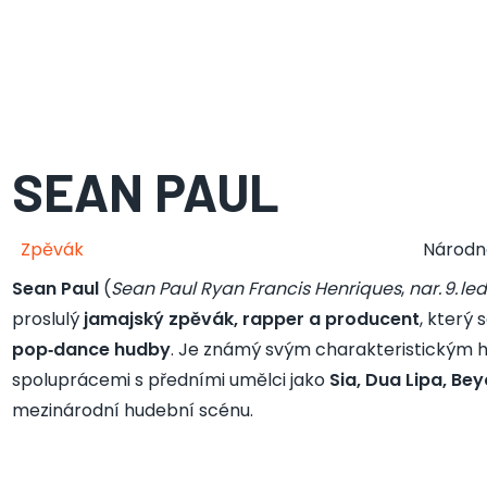
SEAN PAUL
Zpěvák
Národn
Sean Paul
(
Sean Paul Ryan Francis Henriques
,
nar. 9. l
proslulý
jamajský zpěvák, rapper a producent
, který 
pop‑dance hudby
. Je známý svým charakteristickým 
spoluprácemi s předními umělci jako
Sia, Dua Lipa, Be
mezinárodní hudební scénu.