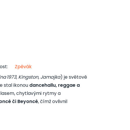
ost
:
Zpěvák
edna 1973, Kingston, Jamajka
) je světově
se stal ikonou
dancehallu, reggae a
hlasem, chytlavými rytmy a
yoncé či Beyoncé
, čímž ovlivnil