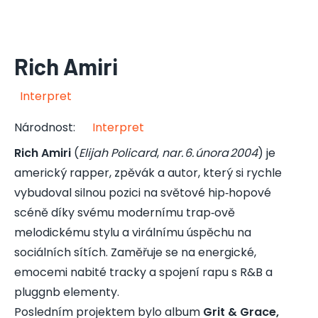
Rich Amiri
Interpret
Národnost
:
Interpret
Rich Amiri
(
Elijah Policard
,
nar. 6. února 2004
) je
americký rapper, zpěvák a autor, který si rychle
vybudoval silnou pozici na světové hip‑hopové
scéně díky svému modernímu trap‑ově
melodickému stylu a virálnímu úspěchu na
sociálních sítích. Zaměřuje se na energické,
emocemi nabité tracky a spojení rapu s R&B a
pluggnb elementy.
Posledním projektem bylo album
Grit & Grace,