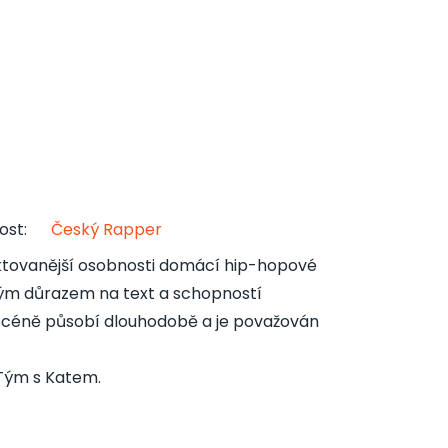
ost
:
Český Rapper
ektovanější osobnosti domácí hip-hopové
ným důrazem na text a schopností
 scéně působí dlouhodobě a je považován
)Tým s Katem.