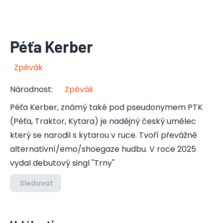
Péťa Kerber
Zpěvák
Národnost
:
Zpěvák
Péťa Kerber, známý také pod pseudonymem PTK
(Péťa, Traktor, Kytara) je nadějný český umělec
který se narodil s kytarou v ruce. Tvoří převážně
alternativní/emo/shoegaze hudbu. V roce 2025
vydal debutový singl "Trny"
Sledovat