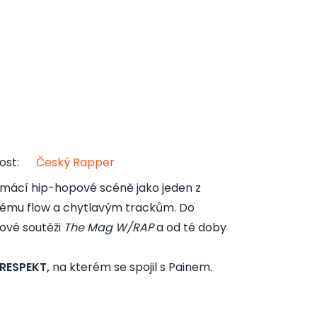
ost
:
Český Rapper
domácí hip-hopové scéně jako jeden z
drzému flow a chytlavým trackům. Do
ové soutěži
The Mag W/RAP
a od té doby
RESPEKT,
na kterém se spojil s Painem.