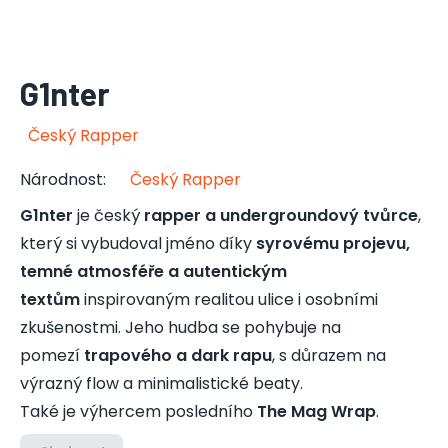
G1nter
Český Rapper
Národnost
:
Český Rapper
G1nter
je český
rapper a undergroundový tvůrce
,
který si vybudoval jméno díky
syrovému projevu,
temné atmosféře a autentickým
textům
inspirovaným realitou ulice i osobními
zkušenostmi. Jeho hudba se pohybuje na
pomezí
trapového a dark rapu
, s důrazem na
výrazný flow a minimalistické beaty.
Také je výhercem posledního
The Mag Wrap
.