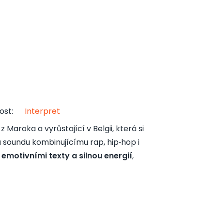
ost
:
Interpret
aroka a vyrůstající v Belgii, která si
 soundu kombinujícímu rap, hip‑hop i
 emotivními texty a silnou energií
,