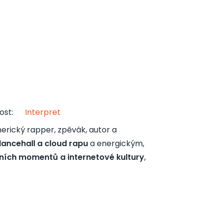
ost
:
Interpret
merický rapper, zpěvák, autor a
dancehall a cloud rapu
a energickým,
lních momentů a internetové kultury
,