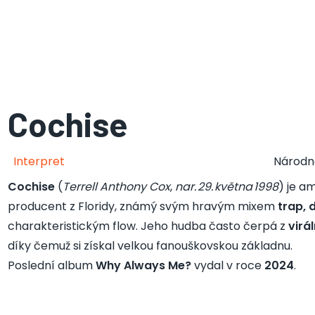
Cochise
Interpret
Národn
Cochise
(
Terrell Anthony Cox
,
nar. 29. května 1998
) je a
producent z Floridy, známý svým hravým mixem
trap, 
charakteristickým flow. Jeho hudba často čerpá z
virá
díky čemuž si získal velkou fanouškovskou základnu.
Poslední album
Why Always Me?
vydal v roce
2024
.