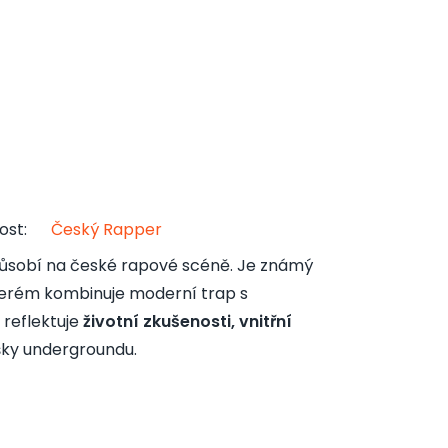
ost
:
Český Rapper
působí na české rapové scéně. Je známý
kterém kombinuje moderní trap s
 reflektuje
životní zkušenosti, vnitřní
šky undergroundu.