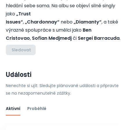
hledání sebe sama. Na albu se objeví silné singly
jako
„Trust
Issues“
,
„Chardonnay“
nebo
„Diamanty“
, a také
výrazné spolupráce s umělci jako
Ben
Cristovao
,
Sofian Medjmedj
či
Sergei Barracuda
.
Sledovat
Události
Nenechte si ujít: Sledujte plánované události a připravte
se na nezapomenutelné zážitky.
Aktivní
Proběhlé