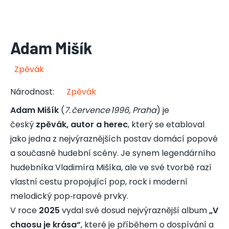
Adam Mišík
Zpěvák
Národnost
:
Zpěvák
Adam Mišík
(
7. července 1996, Praha
) je
český
zpěvák, autor a herec
, který se etabloval
jako jedna z nejvýraznějších postav domácí popové
a současné hudební scény. Je synem legendárního
hudebníka Vladimíra Mišíka, ale ve své tvorbě razí
vlastní cestu propojující pop, rock i moderní
melodický pop‑rapové prvky.
V roce
2025
vydal své dosud nejvýraznější album
„V
chaosu je krása“
, které je příběhem o dospívání a